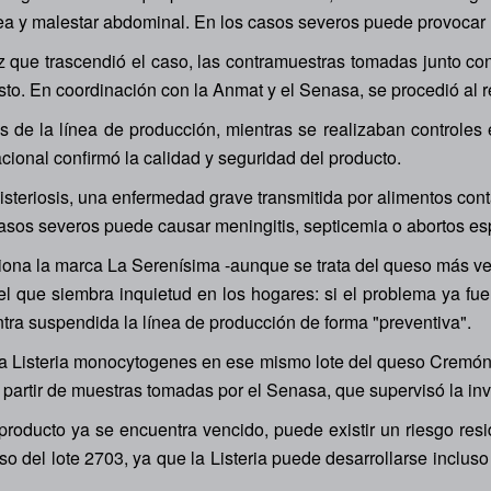
rrea y malestar abdominal. En los casos severos puede provocar
ue trascendió el caso, las contramuestras tomadas junto con l
sto. En coordinación con la Anmat y el Senasa, se procedió al r
as de la línea de producción, mientras se realizaban controle
cional confirmó la calidad y seguridad del producto.
steriosis, una enfermedad grave transmitida por alimentos cont
casos severos puede causar meningitis, septicemia o abortos e
iona la marca La Serenísima -aunque se trata del queso más ve
 el que siembra inquietud en los hogares: si el problema ya fu
entra suspendida la línea de producción de forma "preventiva".
ria Listeria monocytogenes en ese mismo lote del queso Cremón
 partir de muestras tomadas por el Senasa, que supervisó la inv
producto ya se encuentra vencido, puede existir un riesgo res
so del lote 2703, ya que la Listeria puede desarrollarse inclu