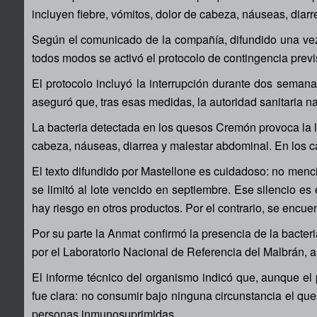
incluyen fiebre, vómitos, dolor de cabeza, náuseas, dia
Según el comunicado de la compañía, difundido una vez q
todos modos se activó el protocolo de contingencia previ
El protocolo incluyó la interrupción durante dos seman
aseguró que, tras esas medidas, la autoridad sanitaria na
La bacteria detectada en los quesos Cremón provoca la li
cabeza, náuseas, diarrea y malestar abdominal. En los 
El texto difundido por Mastellone es cuidadoso: no menc
se limitó al lote vencido en septiembre. Ese silencio es
hay riesgo en otros productos. Por el contrario, se encu
Por su parte la Anmat confirmó la presencia de la bacte
por el Laboratorio Nacional de Referencia del Malbrán, a
El informe técnico del organismo indicó que, aunque el 
fue clara: no consumir bajo ninguna circunstancia el que
personas inmunosuprimidas.