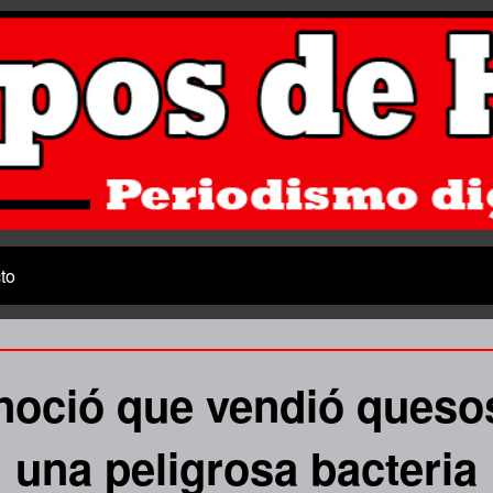
to
noció que vendió ques
una peligrosa bacteria